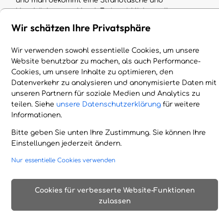
und man bekommt eine Strandtasche und
Handtücher vom Hotel. Es ist wirklich an alles
gedacht. Das Essen im zum 5*Hotel gehörigen
Wir schätzen Ihre Privatsphäre
Restaurant Orphelia hat sich mindestens eine
Auszeichnung verdient. Selten habe ich besser
Wir verwenden sowohl essentielle Cookies, um unsere
gegessen!...
Bewertung auf TripAdvisor lesen
Website benutzbar zu machen, als auch Performance-
Cookies, um unsere Inhalte zu optimieren, den
Harmony Boutique Resort
Datenverkehr zu analysieren und anonymisierte Daten mit
unseren Partnern für soziale Medien und Analytics zu
Top Hotel mit Top Personal
teilen. Siehe
unsere Datenschutzerklärung
für weitere
Informationen.
Als "Vielreisender" habe ich schon einige Hotels
besucht. Bei dem Corissia Harmony handelt es sich
Bitte geben Sie unten Ihre Zustimmung. Sie können Ihre
um eines meiner Top 5. Dies kann man daran
Einstellungen jederzeit ändern.
erkennen, dass ich das erste Mal die volle Punkte
bei Tripadvisor vergeben habe. Es wurde sehr viel
Nur essentielle Cookies verwenden
bisher über dass Hotel geschrieben. Ich kann
bestätigen, top Hotel, top Essen, top Lage und vor
Cookies für verbesserte Website-Funktionen
allem top Personal! Als wir am ersten Morgen beim
zulassen
Frühstück die Speisekarte erhalten hatten...
Bewertung auf TripAdvisor lesen