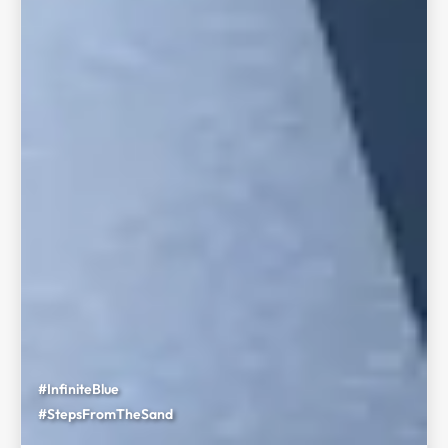
#InfiniteBlue
#StepsFromTheSand