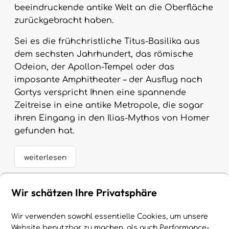
beeindruckende antike Welt an die Oberfläche
zurückgebracht haben.
Sei es die frühchristliche Titus-Basilika aus
dem sechsten Jahrhundert, das römische
Odeion, der Apollon-Tempel oder das
imposante Amphitheater – der Ausflug nach
Gortys verspricht Ihnen eine spannende
Zeitreise in eine antike Metropole, die sogar
ihren Eingang in den Ilias-Mythos von Homer
gefunden hat.
weiterlesen
Sie sind in der Kategorie:
Wir schätzen Ihre Privatsphäre
Faszinierende antike Stätten
Wir verwenden sowohl essentielle Cookies, um unsere
Website benutzbar zu machen, als auch Performance-