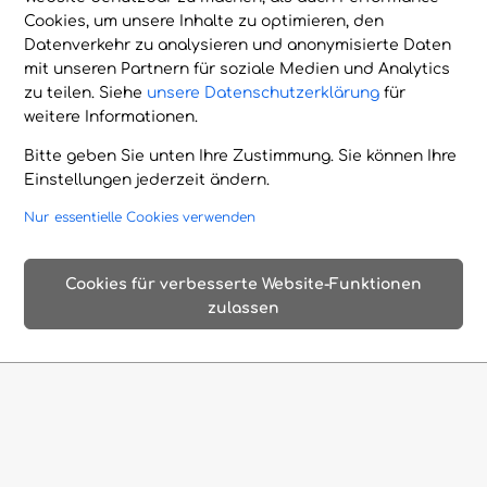
Cookies, um unsere Inhalte zu optimieren, den
Datenverkehr zu analysieren und anonymisierte Daten
mit unseren Partnern für soziale Medien und Analytics
zu teilen. Siehe
unsere Datenschutzerklärung
für
weitere Informationen.
Erleben Sie Kreta
Bitte geben Sie unten Ihre Zustimmung. Sie können Ihre
Einstellungen jederzeit ändern.
Stellen Sie Ihre eigene Liste mit tollen
Nur essentielle Cookies verwenden
Erlebnissen und Aktivitäten auf Kreta
zusammen, einem Ort voller Schönheit,
Cookies für verbesserte Website-Funktionen
Geschichte und unvergesslicher
zulassen
Erinnerungen.
Traumhafte
Romantische
Faszinierende
Strände
Altstädte
antike Stätten
Imposante
Bezaubernde
Ungewöhnliche