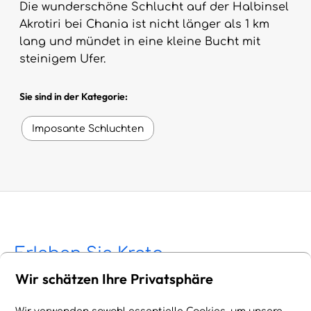
Die wunderschöne Schlucht auf der Halbinsel
Akrotiri bei Chania ist nicht länger als 1 km
lang und mündet in eine kleine Bucht mit
steinigem Ufer.
Sie sind in der Kategorie:
Imposante Schluchten
Erleben Sie Kreta
Wir schätzen Ihre Privatsphäre
Stellen Sie Ihre eigene Liste mit tollen
Erlebnissen und Aktivitäten auf Kreta