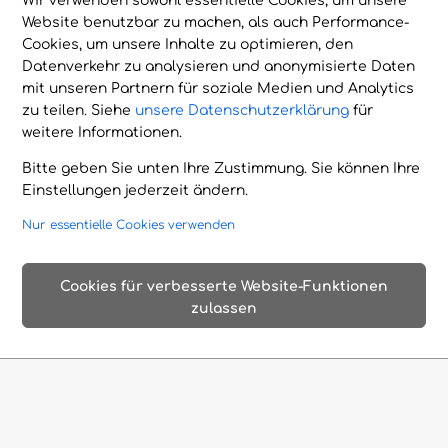
Wir verwenden sowohl essentielle Cookies, um unsere
Website benutzbar zu machen, als auch Performance-
zusammen, einem Ort voller Schönheit,
Cookies, um unsere Inhalte zu optimieren, den
Geschichte und unvergesslicher
Datenverkehr zu analysieren und anonymisierte Daten
Erinnerungen.
mit unseren Partnern für soziale Medien und Analytics
zu teilen. Siehe
unsere Datenschutzerklärung
für
weitere Informationen.
Traumhafte
Romantische
Faszinierende
Strände
Altstädte
antike Stätten
Bitte geben Sie unten Ihre Zustimmung. Sie können Ihre
Einstellungen jederzeit ändern.
Imposante
Bezaubernde
Ungewöhnliche
Nur essentielle Cookies verwenden
Schluchten
Bootstouren
Tropfsteinhöhlen
Abenteuer
Abgelegene
Delikatessen
Cookies für verbesserte Website-Funktionen
& Nervenkitzel
Kloster
Restaurants
zulassen
Kulinarische
Produkte