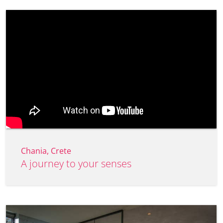
Chania, Crete
A journey to your senses