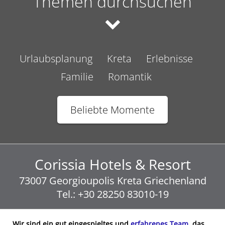
Themen durchsuchen
Urlaubsplanung
Kreta
Erlebnisse
Familie
Romantik
Beliebte Momente
Corissia Hotels & Resort
73007
Georgioupolis
Kreta
Griechenland
Tel.:
+30 28250 83010-19
Wir sind ein gut eingespieltes und
erfahrenes Team
, das