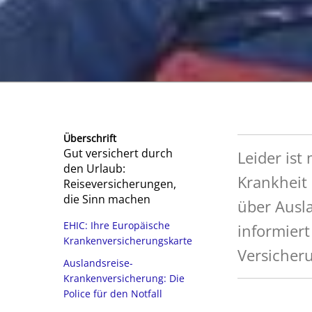
Überschrift
Gut versichert durch
Leider ist
den Urlaub:
Krankheit 
Reiseversicherungen,
die Sinn machen
über Ausl
EHIC: Ihre Europäische
informiert
Krankenversicherungskarte
Versicher
Auslandsreise-
Krankenversicherung: Die
Police für den Notfall