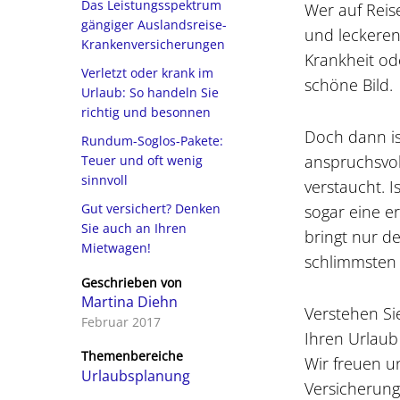
Das Leistungsspektrum
Wer auf Reis
gängiger Auslandsreise-
und leckeren
Krankenversicherungen
Krankheit od
Verletzt oder krank im
schöne Bild.
Urlaub: So handeln Sie
richtig und besonnen
Doch dann ist
Rundum-Soglos-Pakete:
anspruchsvol
Teuer und oft wenig
sinnvoll
verstaucht. I
Gut versichert? Denken
sogar eine er
Sie auch an Ihren
bringt nur d
Mietwagen!
schlimmsten F
Geschrieben von
Martina Diehn
Verstehen Si
Februar 2017
Ihren Urlaub
Themenbereiche
Wir freuen u
Urlaubsplanung
Versicherung