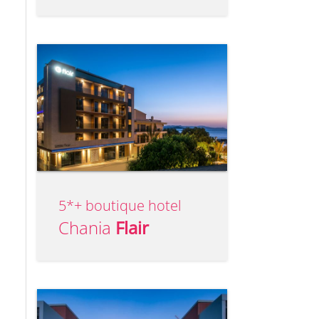
5*+ boutique hotel
Chania
Flair