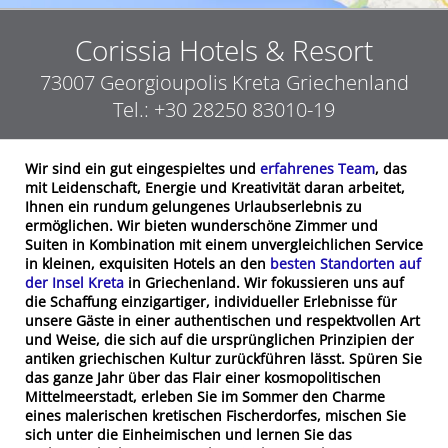
Corissia Hotels & Resort
73007
Georgioupolis
Kreta
Griechenland
Tel.:
+30 28250 83010-19
Wir sind ein gut eingespieltes und
erfahrenes Team
, das
mit Leidenschaft, Energie und Kreativität daran arbeitet,
Ihnen ein rundum gelungenes Urlaubserlebnis zu
ermöglichen. Wir bieten wunderschöne Zimmer und
Suiten in Kombination mit einem unvergleichlichen Service
in kleinen, exquisiten Hotels an den
besten Standorten auf
der Insel Kreta
in Griechenland. Wir fokussieren uns auf
die Schaffung einzigartiger, individueller Erlebnisse für
unsere Gäste in einer authentischen und respektvollen Art
und Weise, die sich auf die ursprünglichen Prinzipien der
antiken griechischen Kultur zurückführen lässt. Spüren Sie
das ganze Jahr über das Flair einer kosmopolitischen
Mittelmeerstadt, erleben Sie im Sommer den Charme
eines malerischen kretischen Fischerdorfes, mischen Sie
sich unter die Einheimischen und lernen Sie das