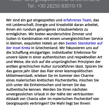
Tel.:
+30 28250 83010-19
Wir sind ein gut eingespieltes und
erfahrenes Team
, das
mit Leidenschaft, Energie und Kreativität daran arbeitet,
Ihnen ein rundum gelungenes Urlaubserlebnis zu
ermöglichen. Wir bieten wunderschöne Zimmer und
Suiten in Kombination mit einem unvergleichlichen Service
in kleinen, exquisiten Hotels an den
besten Standorten auf
der Insel Kreta
in Griechenland. Wir fokussieren uns auf
die Schaffung einzigartiger, individueller Erlebnisse für
unsere Gäste in einer authentischen und respektvollen Art
und Weise, die sich auf die ursprünglichen Prinzipien der
antiken griechischen Kultur zurückführen lässt. Spüren Sie
das ganze Jahr über das Flair einer kosmopolitischen
Mittelmeerstadt, erleben Sie im Sommer den Charme
eines malerischen kretischen Fischerdorfes, mischen Sie
sich unter die Einheimischen und lernen Sie das
Authentische kennen. Werden Sie Ihren nächsten
unvergesslichen Urlaub in der Nähe der verträumten
Altstadt von Chania oder im malerischen Fischerdorf von
Georgioupolis verbringen? Die Wahl liegt bei Ihnen!