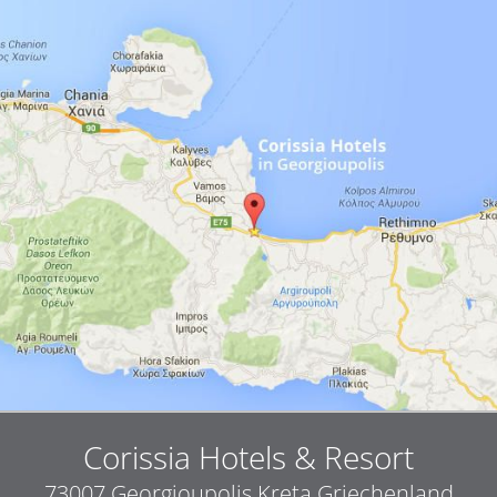
Corissia Hotels & Resort
73007
Georgioupolis
Kreta
Griechenland