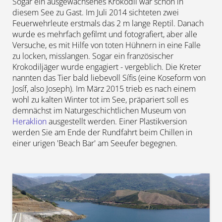
Sogar ein ausgewachsenes Krokodil war schon in
diesem See zu Gast. Im Juli 2014 sichteten zwei
Feuerwehrleute erstmals das 2 m lange Reptil. Danach
wurde es mehrfach gefilmt und fotografiert, aber alle
Versuche, es mit Hilfe von toten Hühnern in eine Falle
zu locken, misslangen. Sogar ein französischer
Krokodiljäger wurde engagiert - vergeblich. Die Kreter
nannten das Tier bald liebevoll Sífis (eine Koseform von
Josíf, also Joseph). Im März 2015 trieb es nach einem
wohl zu kalten Winter tot im See, präpariert soll es
demnächst im Naturgeschichtlichen Museum von
Heraklion
ausgestellt werden. Einer Plastikversion
werden Sie am Ende der Rundfahrt beim Chillen in
einer urigen 'Beach Bar' am Seeufer begegnen.