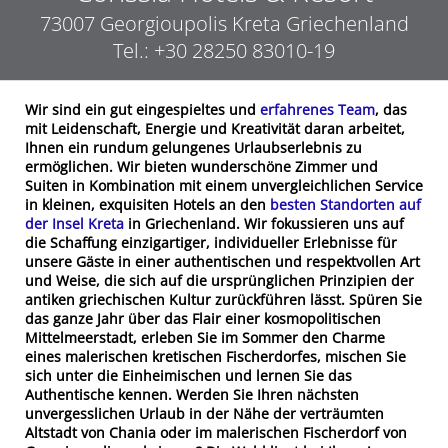
73007
Georgioupolis
Kreta
Griechenland
Tel.:
+30 28250 83010-19
Wir sind ein gut eingespieltes und
erfahrenes Team
, das
mit Leidenschaft, Energie und Kreativität daran arbeitet,
Ihnen ein rundum gelungenes Urlaubserlebnis zu
ermöglichen. Wir bieten wunderschöne Zimmer und
Suiten in Kombination mit einem unvergleichlichen Service
in kleinen, exquisiten Hotels an den
besten Standorten auf
der Insel Kreta
in Griechenland. Wir fokussieren uns auf
die Schaffung einzigartiger, individueller Erlebnisse für
unsere Gäste in einer authentischen und respektvollen Art
und Weise, die sich auf die ursprünglichen Prinzipien der
antiken griechischen Kultur zurückführen lässt. Spüren Sie
das ganze Jahr über das Flair einer kosmopolitischen
Mittelmeerstadt, erleben Sie im Sommer den Charme
eines malerischen kretischen Fischerdorfes, mischen Sie
sich unter die Einheimischen und lernen Sie das
Authentische kennen. Werden Sie Ihren nächsten
unvergesslichen Urlaub in der Nähe der verträumten
Altstadt von Chania oder im malerischen Fischerdorf von