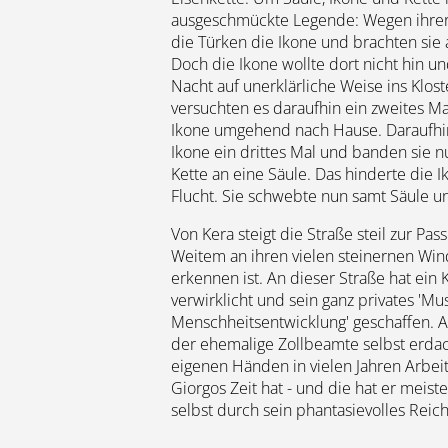
ausgeschmückte Legende: Wegen ihrer
die Türken die Ikone und brachten sie a
Doch die Ikone wollte dort nicht hin u
Nacht auf unerklärliche Weise ins Klost
versuchten es daraufhin ein zweites Ma
Ikone umgehend nach Hause. Daraufhi
Ikone ein drittes Mal und banden sie nu
Kette an eine Säule. Das hinderte die I
Flucht. Sie schwebte nun samt Säule u
Von Kera steigt die Straße steil zur Pa
Weitem an ihren vielen steinernen W
erkennen ist. An dieser Straße hat ein
verwirklicht und sein ganz privates 'M
Menschheitsentwicklung' geschaffen. Al
der ehemalige Zollbeamte selbst erdach
eigenen Händen in vielen Jahren Arbei
Giorgos Zeit hat - und die hat er meist
selbst durch sein phantasievolles Reich