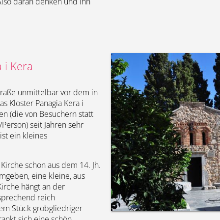
 Also daran denken und ihn
a i Kera
traße unmittelbar vor dem in
s Kloster Panagia Kera i
en (die von Besuchern statt
Person) seit Jahren sehr
st ein kleines
 Kirche schon aus dem 14. Jh.
umgeben, eine kleine, aus
Kirche hängt an der
tsprechend reich
m Stück grobgliedriger
rankt sich eine schön