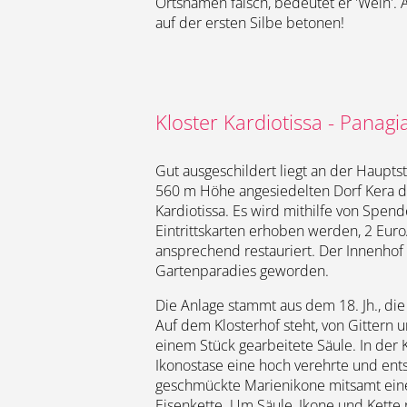
Ortsnamen falsch, bedeutet er 'Wein'.
auf der ersten Silbe betonen!
Kloster Kardiotissa - Panagi
Gut ausgeschildert liegt an der Haupts
560 m Höhe angesiedelten Dorf Kera da
Kardiotissa. Es wird mithilfe von Spend
Eintrittskarten erhoben werden, 2 Euro/
ansprechend restauriert. Der Innenhof i
Gartenparadies geworden.
Die Anlage stammt aus dem 18. Jh., die
Auf dem Klosterhof steht, von Gittern 
einem Stück gearbeitete Säule. In der 
Ikonostase eine hoch verehrte und en
geschmückte Marienikone mitsamt eine
Eisenkette. Um Säule, Ikone und Kette 