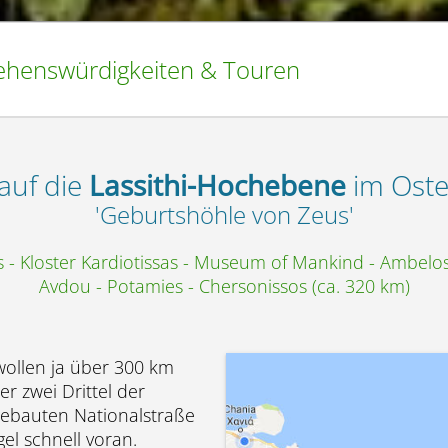
ehenswürdigkeiten & Touren
auf die
Lassithi-Hochebene
im Oste
'Geburtshöhle von Zeus'
s - Kloster Kardiotissas - Museum of Mankind - Ambelos
Avdou - Potamies - Chersonissos (ca. 320 km)
 wollen ja über 300 km
r zwei Drittel der
sgebauten Nationalstraße
el schnell voran.