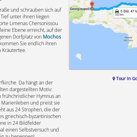
traße und schrauben sich auf
Tief unter ihnen liegen
sorte Limenas Chersonissou
leine Ebene erreicht, auf der
genen Dorfplatz von
Mochos
kommen Sie endlich ihren
 Kräutertee.
Tour in G
rfkirche. Da hängt an der
lten dargestellten Motiv:
n frühchristlicher Hymnus an
 Marienleben und preist sie
ht aus 24 Strophen, die der
s griechisch-byzantinischen
ne in 24 Bildfelder
al einen Selbstversuch und
tig zu benennen!