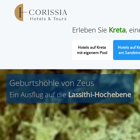
Erleben Sie
Kreta
, ei
Hotels auf Kreta
Hotels auf K
mit eigenem Pool
am Sandstr
Geburtshöhle von Zeus
Ein Ausflug auf die
Lassithi-Hochebene