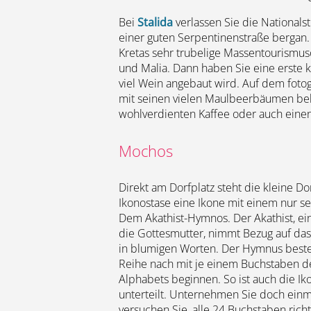
Bei
Stalida
verlassen Sie die Nationals
einer guten Serpentinenstraße bergan. 
Kretas sehr trubelige Massentourismu
und Malia. Dann haben Sie eine erste k
viel Wein angebaut wird. Auf dem foto
mit seinen vielen Maulbeerbäumen be
wohlverdienten Kaffee oder auch einen
Mochos
Direkt am Dorfplatz steht die kleine Do
Ikonostase eine Ikone mit einem nur se
Dem Akathist-Hymnos. Der Akathist, ei
die Gottesmutter, nimmt Bezug auf das
in blumigen Worten. Der Hymnus beste
Reihe nach mit je einem Buchstaben de
Alphabets beginnen. So ist auch die Iko
unterteilt. Unternehmen Sie doch einm
versuchen Sie, alle 24 Buchstaben rich