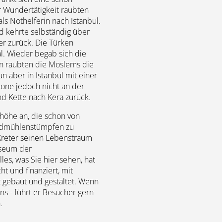
 Wundertätigkeit raubten
ls Nothelferin nach Istanbul.
nd kehrte selbständig über
er zurück. Die Türken
l. Wieder begab sich die
n raubten die Moslems die
n aber in Istanbul mit einer
kone jedoch nicht an der
nd Kette nach Kera zurück.
sshöhe an, die schon von
indmühlenstümpfen zu
 Kreter seinen Lebenstraum
useum der
les, was Sie hier sehen, hat
t und finanziert, mit
t gebaut und gestaltet. Wenn
ens - führt er Besucher gern
.