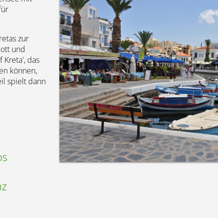
für
retas zur
ott und
 Kreta', das
fen können,
il spielt dann
os
nz