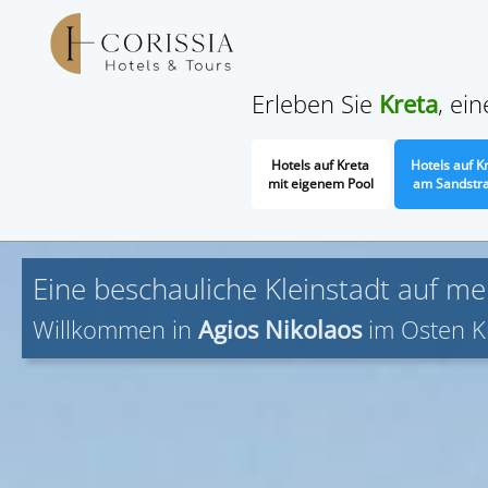
Erleben Sie
Kreta
, ei
Hotels auf Kreta
Hotels auf K
mit eigenem Pool
am Sandstr
Eine beschauliche Kleinstadt auf m
Willkommen in
Agios Nikolaos
im Osten K