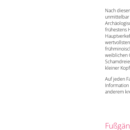
Nach dieser
unmittelbar 
Archäologis
frühestens 
Hauptverkeh
wertvollste
frühminoisch
weiblichen 
Schamdreiec
kleiner Kopf
Auf jeden F
Information
anderem kre
Fußgäng