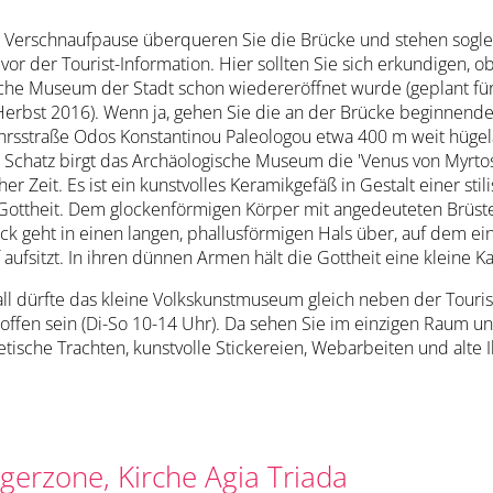
 Verschnaufpause überqueren Sie die Brücke und stehen sogle
vor der Tourist-Information. Hier sollten Sie sich erkundigen, o
che Museum der Stadt schon wiedereröffnet wurde (geplant fü
Herbst 2016). Wenn ja, gehen Sie die an der Brücke beginnend
rsstraße Odos Konstantinou Paleologou etwa 400 m weit hügel
n Schatz birgt das Archäologische Museum die 'Venus von Myrtos
er Zeit. Es ist ein kunstvolles Keramikgefäß in Gestalt einer stil
Gottheit. Dem glockenförmigen Körper mit angedeuteten Brüst
k geht in einen langen, phallusförmigen Hals über, auf dem ei
 aufsitzt. In ihren dünnen Armen hält die Gottheit eine kleine K
all dürfte das kleine Volkskunstmuseum gleich neben der Touris
 offen sein (Di-So 10-14 Uhr). Da sehen Sie im einzigen Raum un
tische Trachten, kunstvolle Stickereien, Webarbeiten und alte 
erzone, Kirche Agia Triada