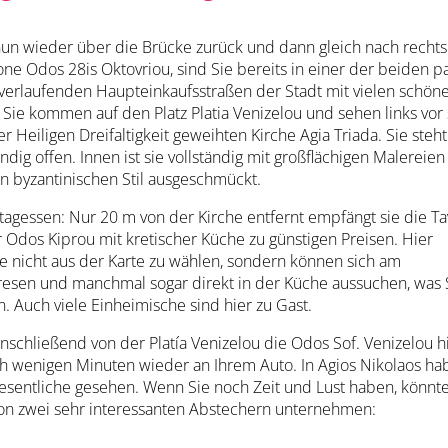
un wieder über die Brücke zurück und dann gleich nach rechts 
ne Odos 28is Oktovriou, sind Sie bereits in einer der beiden pa
verlaufenden Haupteinkaufsstraßen der Stadt mit vielen schön
 Sie kommen auf den Platz Platia Venizelou und sehen links vor 
r Heiligen Dreifaltigkeit geweihten Kirche Agia Triada. Sie steht
ndig offen. Innen ist sie vollständig mit großflächigen Malereien
en byzantinischen Stil ausgeschmückt.
ittagessen: Nur 20 m von der Kirche entfernt empfängt sie die T
r Odos Kiprou mit kretischer Küche zu günstigen Preisen. Hier
e nicht aus der Karte zu wählen, sondern können sich am
esen und manchmal sogar direkt in der Küche aussuchen, was 
. Auch viele Einheimische sind hier zu Gast.
nschließend von der Platía Venizelou die Odos Sof. Venizelou h
ch wenigen Minuten wieder an Ihrem Auto. In Agios Nikolaos ha
 Wesentliche gesehen. Wenn Sie noch Zeit und Lust haben, könnt
on zwei sehr interessanten Abstechern unternehmen: