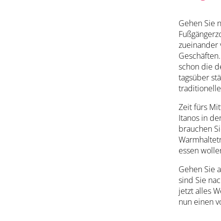
Gehen Sie n
Fußgängerzo
zueinander 
Geschäften.
schon die de
tagsüber stä
traditionell
Zeit fürs M
Itanos in de
brauchen Si
Warmhaltetr
essen wollen
Gehen Sie a
sind Sie na
jetzt alles
nun einen v