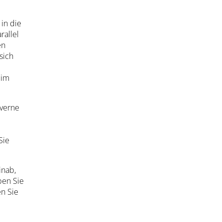
in die
rallel
en
sich
 im
averne
Sie
inab,
ben Sie
en Sie