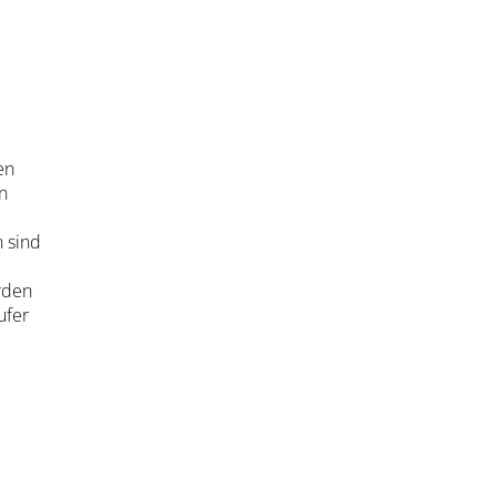
en
en
n sind
rden
ufer