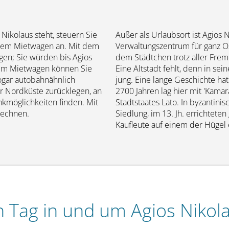
 Nikolaus steht, steuern Sie
Außer als Urlaubsort ist Agios N
dem Mietwagen an. Mit dem
Verwaltungszentrum für ganz Os
igen; Sie würden bis Agios
dem Städtchen trotz aller Frem
dem Mietwagen können Sie
Eine Altstadt fehlt, denn in sei
sogar autobahnähnlich
jung. Eine lange Geschichte ha
r Nordküste zurücklegen, an
2700 Jahren lag hier mit 'Kamar
nkmöglichkeiten finden. Mit
Stadtstaates Lato. In byzantinisc
 rechnen.
Siedlung, im 13. Jh. errichtete
Kaufleute auf einem der Hügel 
n Tag in und um Agios Nikol