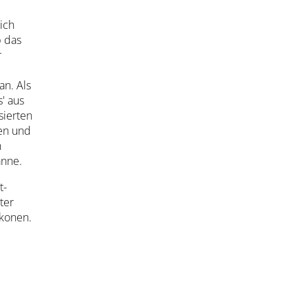
ich
b das
r
e
an. Als
' aus
isierten
en und
n
anne.
t-
ter
Ikonen.