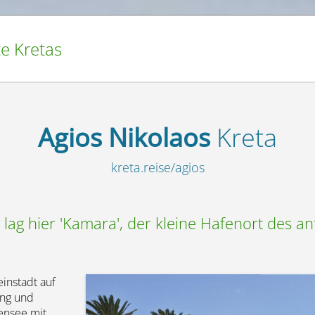
te Kretas
Agios Nikolaos
Kreta
kreta.reise/agios
lag hier 'Kamara', der kleine Hafenort des ant
einstadt auf
ang und
nensee mit