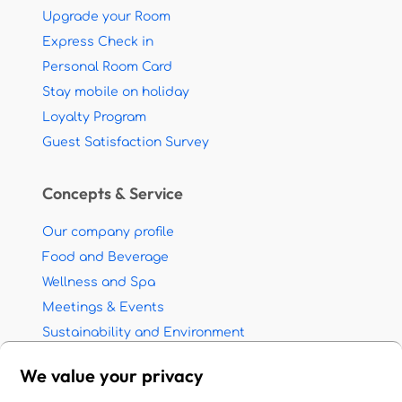
Upgrade your Room
Express Check in
Personal Room Card
Stay mobile on holiday
Loyalty Program
Guest Satisfaction Survey
Concepts & Service
Our company profile
Food and Beverage
Wellness and Spa
Meetings & Events
Sustainability and Environment
Partnership with travel agents
We value your privacy
Jobs - Career opportunities