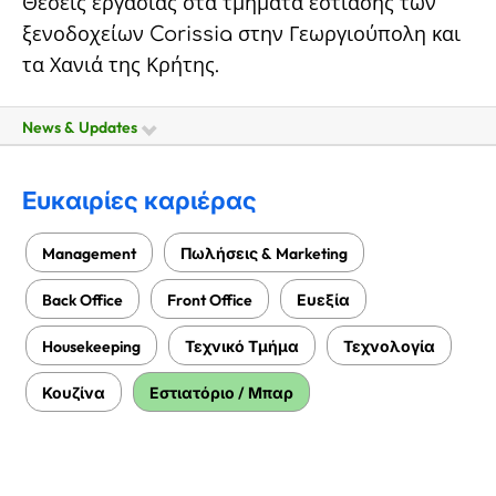
Θέσεις εργασίας στα τμήματα εστίασης των
ξενοδοχείων Corissia στην Γεωργιούπολη και
τα Χανιά της Κρήτης.
News & Updates
Ευκαιρίες καριέρας
Management
Πωλήσεις & Marketing
Back Office
Front Office
Ευεξία
Housekeeping
Τεχνικό Τμήμα
Τεχνολογία
Κουζίνα
Εστιατόριο / Μπαρ