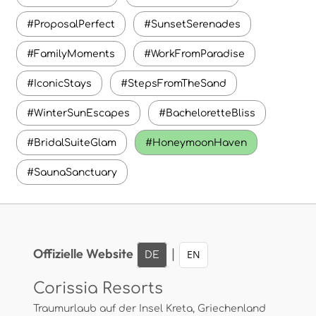
#ProposalPerfect
#SunsetSerenades
#FamilyMoments
#WorkFromParadise
#IconicStays
#StepsFromTheSand
#WinterSunEscapes
#BacheloretteBliss
#BridalSuiteGlam
#HoneymoonHaven
#SaunaSanctuary
Offizielle Website
|
DE
ΕΝ
Corissia Resorts
Traumurlaub auf der Insel Kreta, Griechenland