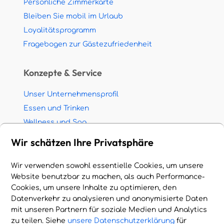
Persönliche Zimmerkarte
Bleiben Sie mobil im Urlaub
Loyalitätsprogramm
Fragebogen zur Gästezufriedenheit
Konzepte & Service
Unser Unternehmensprofil
Essen und Trinken
Wellness und Spa
Meetings & Events
Wir schätzen Ihre Privatsphäre
Nachhaltigkeit und Umwelt
Partnerschaft mit Reisevermittlern
Wir verwenden sowohl essentielle Cookies, um unsere
Website benutzbar zu machen, als auch Performance-
Jobs & Stellenangebote
Cookies, um unsere Inhalte zu optimieren, den
Datenverkehr zu analysieren und anonymisierte Daten
© 2026 HOTEL HANDLING A.E. Alle Rechte vorbehalten.
mit unseren Partnern für soziale Medien und Analytics
Impressum - Nutzungsbedingungen - Datenschutz
zu teilen. Siehe
unsere Datenschutzerklärung
für